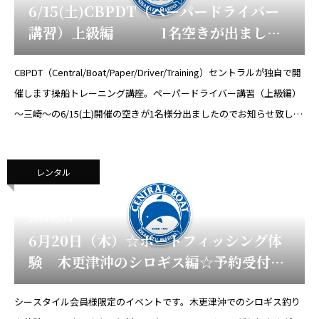
6/15(土)CBPDT（ペーパードライバー
講習）上級編 1名空きが出まし
た！そしてー8月開催日のお知らせ
CBPDT（Central/Boat/Paper/Driver/Training）セントラルが独自で開
催します操船トレーニング講座。ペーパードライバー講習（上級編）
～三崎～の6/15(土)開催の空きが1名様分出ましたのでお知らせ致しま
す。こちらは上記講座の【初級・
レンタル
2024.05.14
6月20日（木）☆ボートフィッシング体
験 木更津沖のシロギス編☆予約受付
中！
シースタイル会員様限定のイベントです。木更津沖でのシロギス釣り