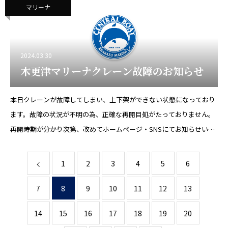
マリーナ
2024.03.30
木更津マリーナクレーン故障のお知らせ
本日クレーンが故障してしまい、上下架ができない状態になっており
ます。故障の状況が不明の為、正確な再開目処がたっておりません。
再開時期が分かり次第、改めてホームページ・SNSにてお知らせいた
します。お客様にはご不便ご迷惑をおかけいたしますが、何卒ご理解
の程宜
1
2
3
4
5
6
7
8
9
10
11
12
13
14
15
16
17
18
19
20