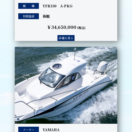
YFR330 A-PKG
機 種
新艇
初回登録
￥34,650,000
(税込)
詳細を見る
YAMAHA
メーカー