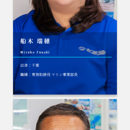
船木 瑞穂
Mizuho Funaki
出身：千葉
職種：専務取締役 マリン事業部長