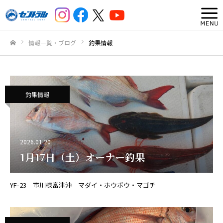
情報一覧・ブログ
釣果情報
ホーム
釣果情報
2026.01.20
1月17日（土）オーナー釣果
YF-23 市川様富津沖 マダイ・ホウボウ・マゴチ