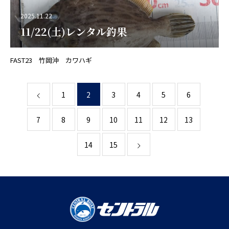
2025.11.22
11/22(土)レンタル釣果
FAST23 竹岡沖 カワハギ
1
2
3
4
5
6
7
8
9
10
11
12
13
14
15