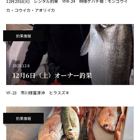
12月23日(火) レンタル釣果 YFR-24 林様ゲバチ根：モンゴウイ
カ・コウイカ・アオリイカ
釣果情報
2025.12.6
12月6日（土）オーナー釣果
YF-23 市川様富津沖 ヒラスズキ
釣果情報