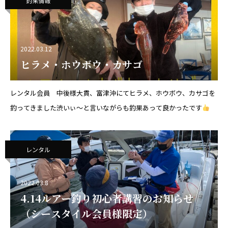
釣果情報
2022.03.12
ヒラメ・ホウボウ・カサゴ
レンタル会員 中後様大貫、富津沖にてヒラメ、ホウボウ、カサゴを
釣ってきました渋いぃ〜と言いながらも釣果あって良かったです
レンタル
2022.03.8
4.14ルアー釣り初心者講習のお知らせ
（シースタイル会員様限定）