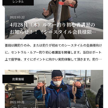
レンタル
2022.03.22
4月28日（木）ルアー釣り初心者講習の
お知らせ！！（シースタイル会員様限
定）
普段は餌釣りのみ、または釣りが初めてのシースタイルの会員様向け
に、セントラル・ルアー釣り初心者講習を開催します。当日はボート
上で座学後、すぐにポイントに向かい実釣体験して頂きます。釣り道
具は無料でレンタルできますし、講習で使用するルアーは費用に含ま
れており、釣り道具無しでもご参加
釣果情報
2022.03.21