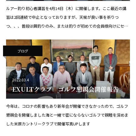
ルアー釣り初心者講習を4月14日（木）に開催します。ここ最近の講
習は2回連続で中止となっておりますが、天候が良い事を祈りつ
つ、、、普段は餌釣りのみ、または釣りが初めての会員様向けにセン
トラル・ルアー釣り初心者講習を開催します。当日はボート上で座学
後、すぐにポイントに向かい
ブログ
2022.03.4
EXULTクラブ ゴルフ懇親会開催報告
今年は、コロナの影響もあり新年会が開催できなかったので、ゴルフ
懇親会を開催しました海と一緒で密にならないゴルフで親睦を深めま
した米原カントリークラブで開催写真UPします