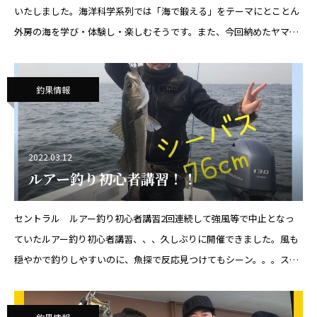
いたしました。海洋科学系列では「海で鍛える」をテーマにとことん
外房の海を学び・体験し・楽しむそうです。また、今回納めたヤマハ
ＹＦＲ-２７ＥＸ、ＹＦＲ-２４ＥＸを使用し小型船舶操縦士免許を取
得。
釣果情報
2022.03.12
ルアー釣り初心者講習！！
セントラル ルアー釣り初心者講習2回連続して強風等で中止となっ
ていたルアー釣り初心者講習、、、久しぶりに開催できました。風も
穏やかで釣りしやすいのに、魚探で反応見つけてもシーン。。。スト
ラクチャー狙いでランガン？して船中5ヒット3ゲットでした
お疲れ
様でし