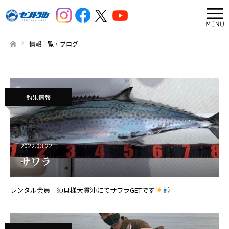
情報一覧・ブログ
ホーム
釣果情報
2022.03.22
サワラ
レンタル会員 須貝様大貫沖にてサワラGETです