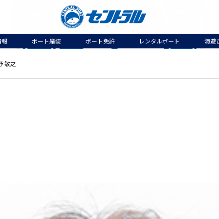
情報
ボート艤装
ボート免許
レンタルボート
海遊
野 敏之