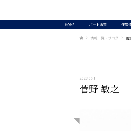
HOME
ボート販売
保管
情報一覧・ブログ
菅
ホーム
2023.06.1
菅野 敏之