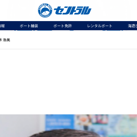
情報
ボート艤装
ボート免許
レンタルボート
海遊
林 浩美