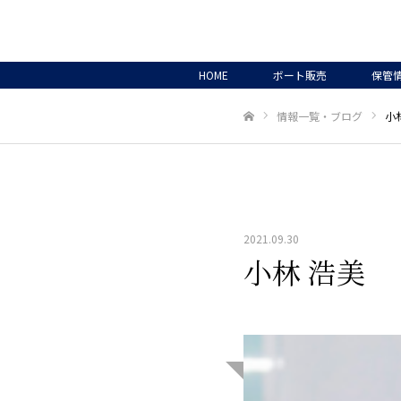
HOME
ボート販売
保管
情報一覧・ブログ
小
ホーム
2021.09.30
小林 浩美