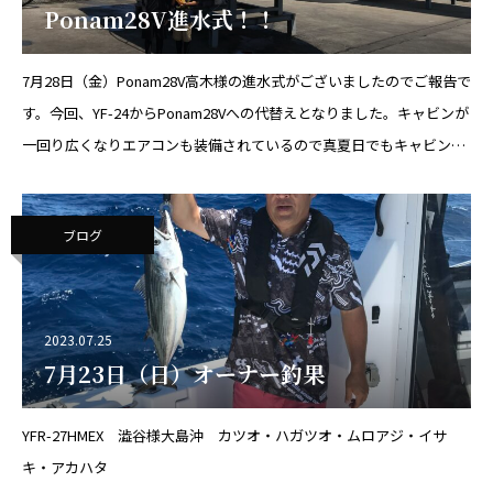
Ponam28V進水式！！
7月28日（金）Ponam28V高木様の進水式がございましたのでご報告で
す。今回、YF-24からPonam28Vへの代替えとなりました。キャビンが
一回り広くなりエアコンも装備されているので真夏日でもキャビン内
は快適！！子供達も釣りポイントまでの移動はぐっす
ブログ
2023.07.25
7月23日（日）オーナー釣果
YFR-27HMEX 澁谷様大島沖 カツオ・ハガツオ・ムロアジ・イサ
キ・アカハタ