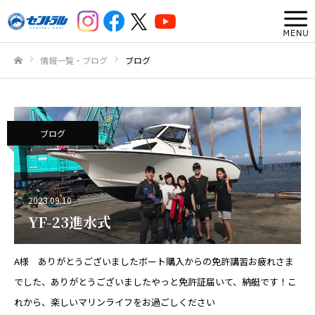
情報一覧・ブログ
ブログ
ホーム
ブログ
2023.09.10
YF-23進水式
A様 ありがとうございましたボート購入からの免許講習お疲れさま
でした、ありがとうございましたやっと免許証届いて、納艇です！こ
れから、楽しいマリンライフをお過ごしください