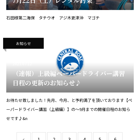
7月22日（土）レンタル釣果
石田様第二海保 タチウオ アジ木更津沖 マゴチ
お知らせ
2023.07.12
（速報）上級編ペーパードライバー講習
日程の更新のお知らせ♪
お待たせ致しました！先月、今月、と予約満了を頂いております【ペ
ーパードライバー講習（上級編）】の～9月までの開催日程のお知ら
せです♪&n
1
2
3
4
5
6