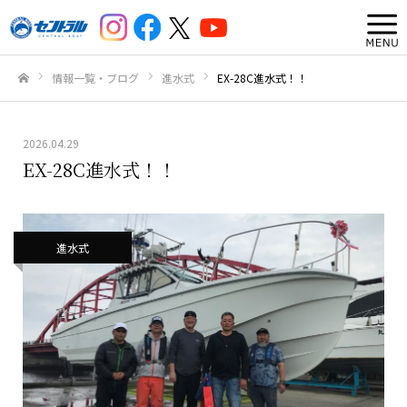
情報一覧・ブログ
進水式
EX-28C進水式！！
ホーム
2026.04.29
EX-28C進水式！！
進水式