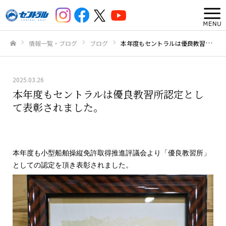
情報一覧・ブログ
ブログ
本年度もセントラルは優良教習所認定として表彰されました。
ホーム
2025.03.26
本年度もセントラルは優良教習所認定とし
て表彰されました。
本年度も小型船舶操縦免許取得推進評議会より「優良教習所」
としての認定を頂き表彰されました。