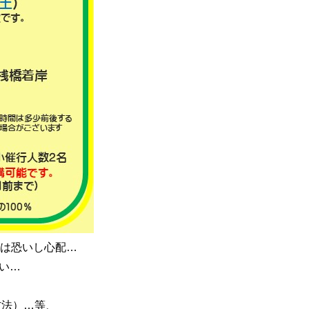
は恐いし心配…
い…
方法）…等、