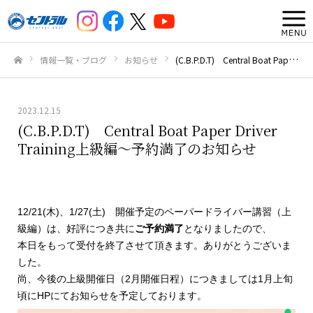
情報一覧・ブログ
お知らせ
(C.B.P.D.T) Central Boat Paper Driver Training上級編～予約満了のお知らせ
ホーム
2023.12.15
(C.B.P.D.T) Central Boat Paper Driver
Training上級編～予約満了のお知らせ
12/21(木)、1/27(土) 開催予定のペーパードライバー講習（上
級編）は、好評につき共に
ご予約満了
となりましたので、
本日をもって受付を終了させて頂きます。ありがとうございま
した。
尚、今後の上級開催日（2月開催日程）につきましては1月上旬
頃にHPにてお知らせを予定しております。