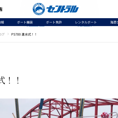
情報
ボート艤装
ボート免許
レンタルボート
海遊
ログ
PS780 進水式！！
水式！！