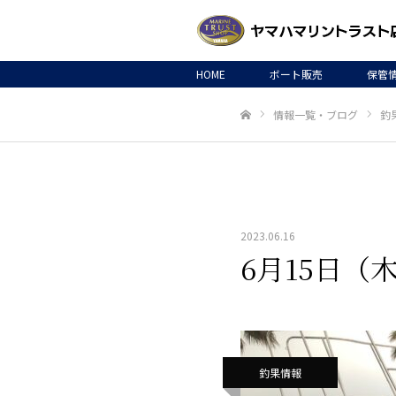
HOME
ボート販売
保管
情報一覧・ブログ
釣
ホーム
2023.06.16
6月15日（
釣果情報