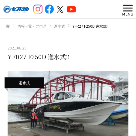
情報一覧・ブログ
進水式
YFR27 F250D 進水式!!
ホーム
2021.06.25
YFR27 F250D 進水式!!
進水式